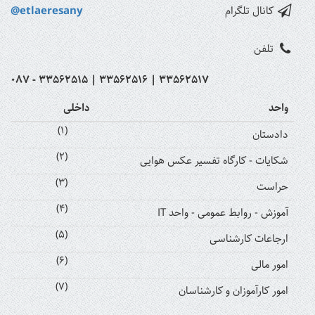
کانال تلگرام
@etlaeresany
تلفن
087 - 33562515 | 33562516 | 33562517
واحد
داخلی
(1)
دادستان
(2)
شکایات - کارگاه تفسیر عکس هوایی
(3)
حراست
(4)
آموزش - روابط عمومی - واحد IT
(5)
ارجاعات کارشناسی
(6)
امور مالی
(7)
امور کارآموزان و کارشناسان