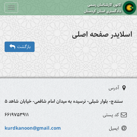
کانون کارشناسان رسمی
Toggle
دادگستری استان کردستان
gation
اسلایدر صفحه اصلی
بازگشت
آدرس
سنندج- بلوار شبلی- نرسیده به میدان امام شافعی- خیابان شاهد 5
کد پستی
6619753911
ایمیل
kurdkanoon@gmail.com