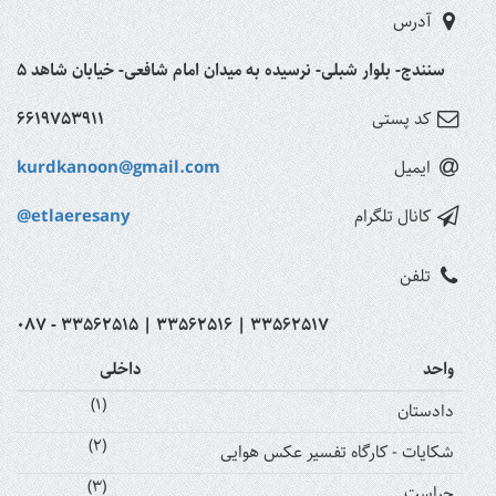
آدرس
سنندج- بلوار شبلی- نرسیده به میدان امام شافعی- خیابان شاهد 5
کد پستی
6619753911
ایمیل
kurdkanoon@gmail.com
کانال تلگرام
@etlaeresany
تلفن
087 - 33562515 | 33562516 | 33562517
واحد
داخلی
(1)
دادستان
(2)
شکایات - کارگاه تفسیر عکس هوایی
(3)
حراست