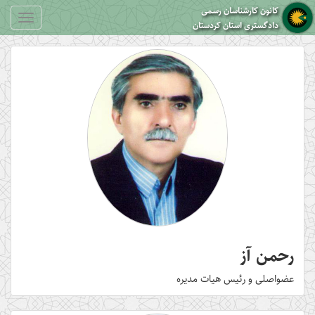
کانون کارشناسان رسمی
Toggle
دادگستری استان کردستان
gation
رحمن آز
عضواصلی و رئیس هیات مدیره