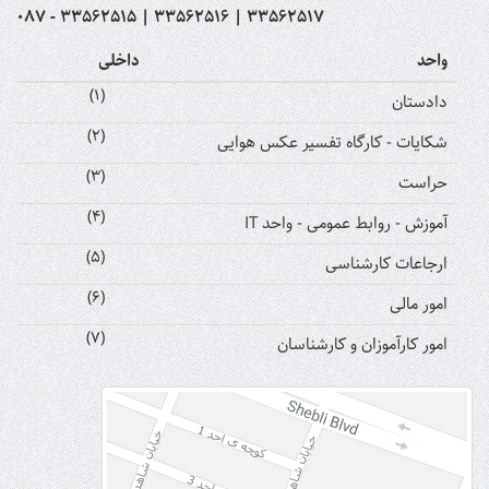
087 - 33562515 | 33562516 | 33562517
واحد
داخلی
(1)
دادستان
(2)
شکایات - کارگاه تفسیر عکس هوایی
(3)
حراست
(4)
آموزش - روابط عمومی - واحد IT
(5)
ارجاعات کارشناسی
(6)
امور مالی
(7)
امور کارآموزان و کارشناسان