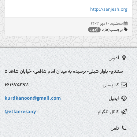
http://sanjesh.org
ﺳﻪشنبه, 10 مهر 1403
برچسب(ها):
آزمون
آدرس
سنندج- بلوار شبلی- نرسیده به میدان امام شافعی- خیابان شاهد 5
کد پستی
6619753911
ایمیل
kurdkanoon@gmail.com
کانال تلگرام
@etlaeresany
تلفن